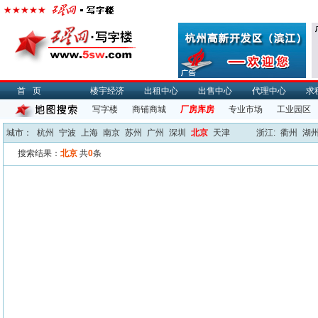
首页
楼宇经济
出租中心
出售中心
代理中心
求
写字楼
商铺商城
厂房库房
专业市场
工业园区
城市：
杭州
宁波
上海
南京
苏州
广州
深圳
北京
天津
浙江:
衢州
湖
搜索结果：
北京
共
0
条